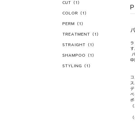
CUT（1）
P
COLOR（1）
PERM（1）
TREATMENT（1）
ラ
STRAIGHT（1）
す
パ
SHAMPOO（1）
中
STYLING（1）
コ
ス
（
（